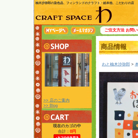
柚木沙弥郎の染色品、フィンランドのクラフト・絵本他、こだわりの店
ご注文方法
お問い
商品情報
わと柚木沙弥郎
>
>> 店のご案内
>> Blog
現在のカゴの中
合計：
0円