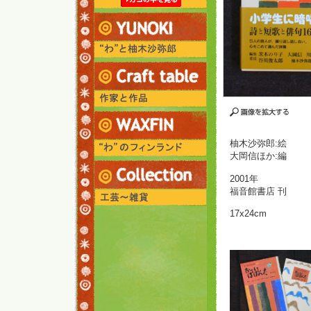
柚木沙弥郎:絵
大岡信ほか:編
2001年
福音館書店 刊
17x24cm