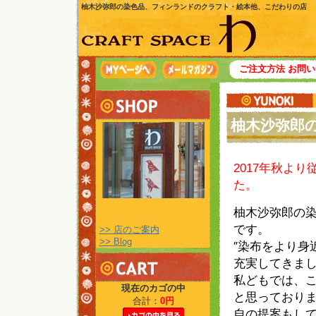
柚木沙弥郎の染色品、フィンランドのクラフト・絵本他、こだわりの店
ご注文方法
お問い
柚木沙弥郎
2017年秋よ
た。
柚木沙弥郎の
です。
>> 店のご案内
>> Blog
″染布をより身
充実してきま
私どもでは、
現在のカゴの中
と思っており
合計：
0円
自の提案もし