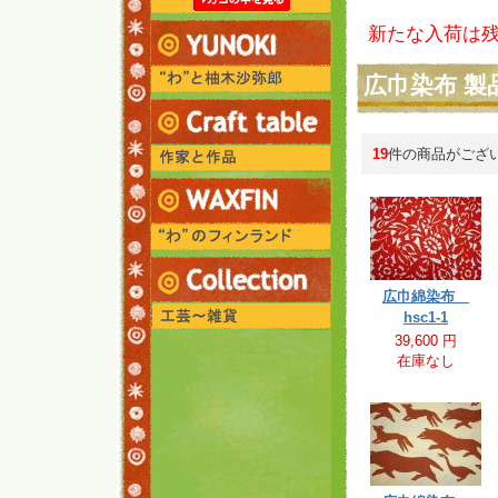
新たな入荷は
広巾染布 製
19
件の商品がござ
広巾綿染布
hsc1-1
39,600 円
在庫なし