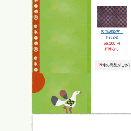
広巾綿染布
hsc2-2
56,100 円
在庫なし
19
件の商品がござ