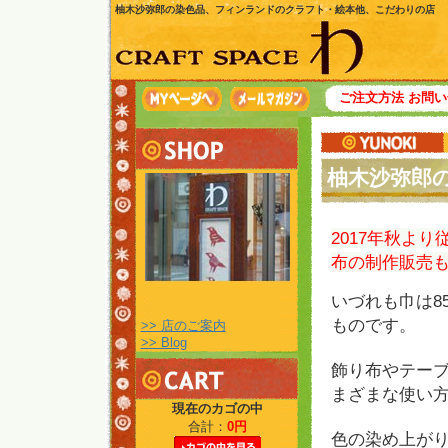
柚木沙弥郎の染色品、フィンランドのクラフト・絵本他、こだわりの店
ご注文方法
お問い
柚木沙弥郎
2017年秋よ
布の制作販売
いづれも巾は8
ものです。
>> 店のご案内
>> Blog
飾り布やテー
まざまな使い
現在のカゴの中
合計：
0円
色の染め上が